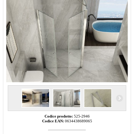
Codice prodotto:
525-2946
Codice EAN:
0634438689065