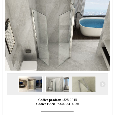
Codice prodotto:
525-2945
Codice EAN:
0634438414056