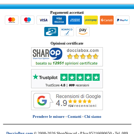
Pagamenti accettati
Opinioni certificate
Prendere le misure
-
Contatti
-
Chi siamo
DocciaBox.com
© 2008-2026 ShopNow srl - P.Iva 05216690650 - Tel. 089