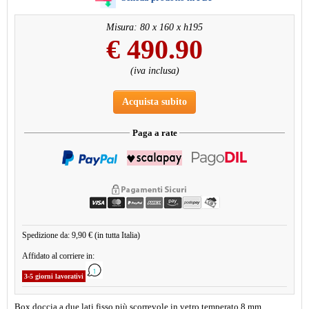
Misura: 80 x 160 x h195
€
490.90
(iva inclusa)
Acquista subito
Paga a rate
Spedizione da: 9,90 € (in tutta Italia)
Affidato al corriere in:
3-5 giorni lavorativi
Box doccia a due lati fisso più scorrevole in vetro temperato 8 mm