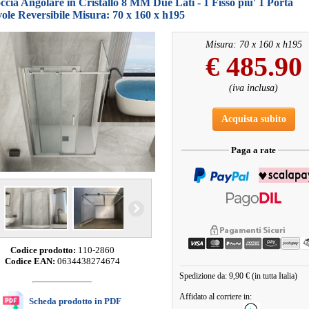
cia Angolare in Cristallo 8 MM Due Lati - 1 Fisso piu' 1 Porta
ole Reversibile Misura: 70 x 160 x h195
Misura: 70 x 160 x h195
€
485.90
(iva inclusa)
Acquista subito
Paga a rate
Codice prodotto:
110-2860
Codice EAN:
0634438274674
Spedizione da: 9,90 € (in tutta Italia)
Affidato al corriere in:
Scheda prodotto in PDF