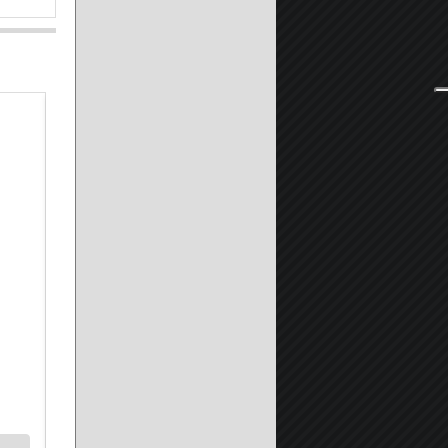
Piatto Doccia in Pietra Marmoresina SOLIDSTONE H 2,8cm -
A partire da:
149.90 €