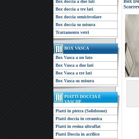
Box Doc
Box doccia a due lati
Scorrev
Box doccia a tre lati
Box doccia semicircolare
Box doccia su misura
Trattamento vetri
BOX VASCA
Box Vasca a un lato
Box Vasca a due lati
Box Vasca a tre lati
Box Vasca su misura
PIATTI DOCCIA E
VASCHE
Piatti in pietra (Solidstone)
Piatti doccia in ceramica
Piatti in resina ultraflat
Piatti Doccia in acrilico