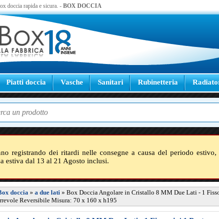
 box doccia rapida e sicura. -
BOX DOCCIA
Piatti doccia
Vasche
Sanitari
Rubinetteria
Radiato
nno registrando dei ritardi nelle consegne a causa del periodo estivo, 
sa estiva dal 13 al 21 Agosto inclusi.
Box doccia
»
a due lati
»
Box Doccia Angolare in Cristallo 8 MM Due Lati - 1 Fisso
rrevole Reversibile Misura: 70 x 160 x h195