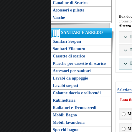
Canaline di Scarico
Accessori e pilette
Box docc
Vasche
cromato.
Altezza
SANITARI E ARREDO
D
Sanitari Sospesi
Sanitari Filomuro
I
Cassette di scarico
D
Placche per cassette di scarico
Accessori per sanitari
Lavabi da appoggio
Lavabi sospesi
Selezion
Colonne doccia e saliscendi
Lato f
Rubinetteria
Radiatori e Termoarredi
Mi
Mobili Bagno
Mobili lavanderia
Mi
Specchi bagno