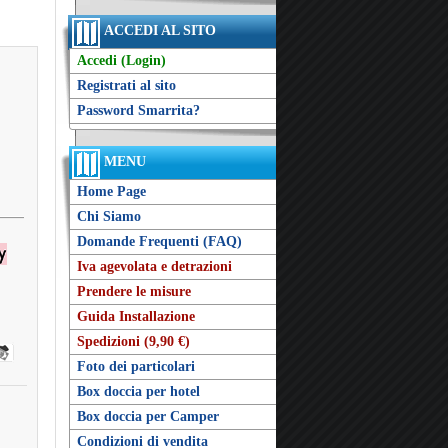
ACCEDI AL SITO
Accedi (Login)
Registrati al sito
Password Smarrita?
MENU
Home Page
Chi Siamo
Domande Frequenti (FAQ)
Iva agevolata e detrazioni
Prendere le misure
Guida Installazione
Spedizioni (9,90 €)
Foto dei particolari
Box doccia per hotel
Box doccia per Camper
Condizioni di vendita