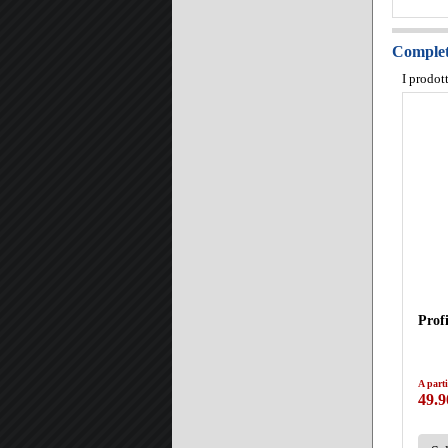
Completa
I prodot
Prof
A parti
49.9