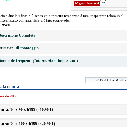
3-5 giorni lavorativi
ia a due lati fisso più scorrevole in vetro temperato 8 mm trasparente telaio in all
 Realizzato con anta fissa più lato scorrevole.
 195cm
escrizione Completa
struzioni di montaggio
omande frequenti (Informazioni importanti)
SCEGLI LA MISU
a la misura
isso da 70 cm
sura: 70 x 90 x h195 (
410.90 €
)
sura: 70 x 100 x h195 (
420.90 €
)