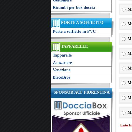
Gettoniere
Ricambi per box doccia
Mi
PORTE A SOFFIETTO
Mi
Porte a soffietto in PVC
Mi
TAPPARELLE
Mi
Tapparelle
Zanzariere
Mi
Veneziane
BricoBros
Mi
SPONSOR ACF FIORENTINA
Mi
Mi
Lato f