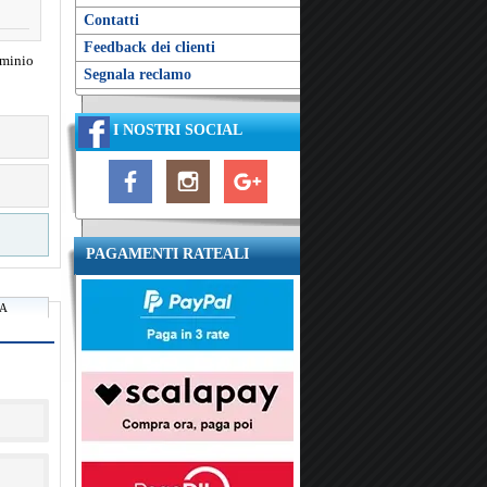
Contatti
Feedback dei clienti
uminio
Segnala reclamo
I NOSTRI SOCIAL
PAGAMENTI RATEALI
RA