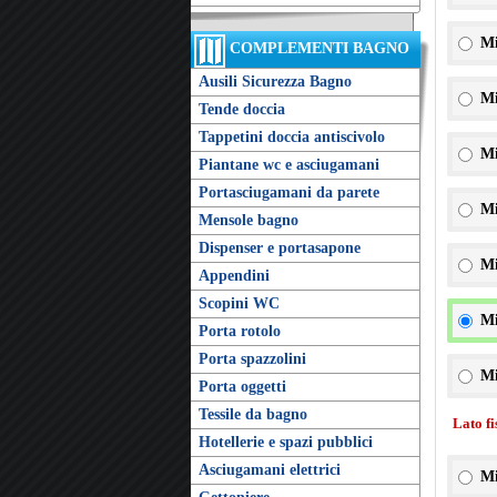
Mi
COMPLEMENTI BAGNO
Ausili Sicurezza Bagno
Mi
Tende doccia
Tappetini doccia antiscivolo
Mi
Piantane wc e asciugamani
Portasciugamani da parete
Mi
Mensole bagno
Dispenser e portasapone
Mi
Appendini
Scopini WC
Mi
Porta rotolo
Porta spazzolini
Mi
Porta oggetti
Tessile da bagno
Lato f
Hotellerie e spazi pubblici
Asciugamani elettrici
Mi