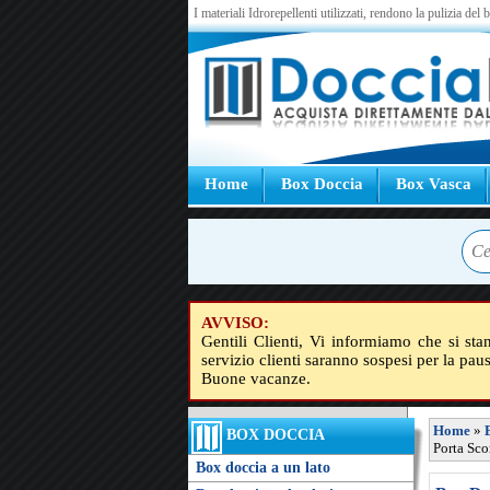
I materiali Idrorepellenti utilizzati, rendono la pulizia del
Home
Box Doccia
Box Vasca
AVVISO:
Gentili Clienti, Vi informiamo che si sta
servizio clienti saranno sospesi per la pau
Buone vacanze.
Home
»
BOX DOCCIA
Porta Sco
Box doccia a un lato