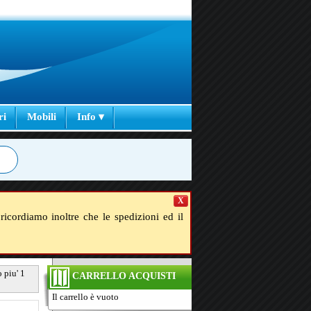
ri
Mobili
Info ▾
X
ricordiamo inoltre che le spedizioni ed il
 piu' 1
CARRELLO ACQUISTI
Il carrello è vuoto