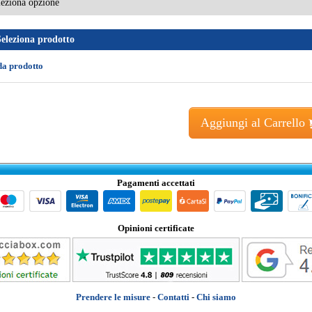
Seleziona prodotto
da prodotto
Aggiungi al Carrello
Pagamenti accettati
Opinioni certificate
Prendere le misure
-
Contatti
-
Chi siamo