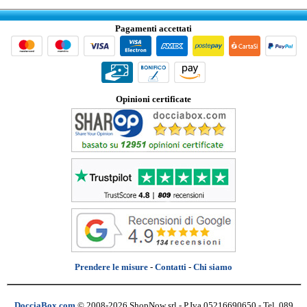
Pagamenti accettati
Opinioni certificate
Prendere le misure
-
Contatti
-
Chi siamo
DocciaBox.com
© 2008-2026 ShopNow srl - P.Iva 05216690650 - Tel. 089