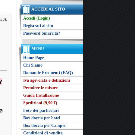
ACCEDI AL SITO
Accedi (Login)
 x 70
Registrati al sito
Password Smarrita?
MENU
Home Page
Chi Siamo
Domande Frequenti (FAQ)
Iva agevolata e detrazioni
Prendere le misure
Guida Installazione
Spedizioni (9,90 €)
Foto dei particolari
Box doccia per hotel
Box doccia per Camper
Condizioni di vendita