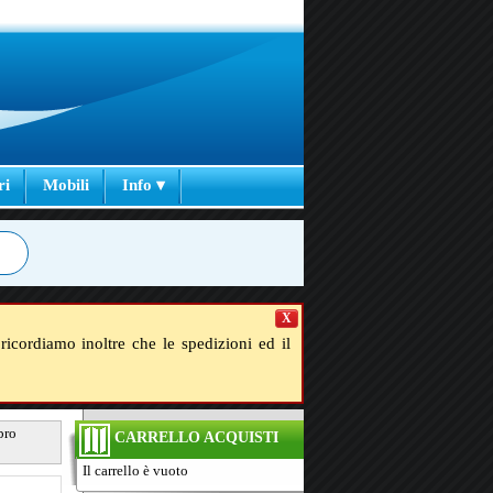
ri
Mobili
Info ▾
X
ricordiamo inoltre che le spedizioni ed il
bro
CARRELLO ACQUISTI
Il carrello è vuoto