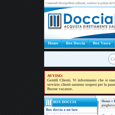
I materiali Idrorepellenti utilizzati, rendono la pulizia del
Home
Box Doccia
Box Vasca
AVVISO:
Gentili Clienti, Vi informiamo che si sta
servizio clienti saranno sospesi per la pau
Buone vacanze.
Home
»
BOX DOCCIA
pieghevol
Box doccia a un lato