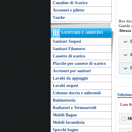
Canaline di Scarico
Accessori e pilette
Vasche
Box docc
Grande 
Altezza
SANITARI E ARREDO
Sanitari Sospesi
D
Sanitari Filomuro
I
Cassette di scarico
Placche per cassette di scarico
D
Accessori per sanitari
Lavabi da appoggio
Lavabi sospesi
Colonne doccia e saliscendi
Selezion
Rubinetteria
Lato f
Radiatori e Termoarredi
Mobili Bagno
Mi
Mobili lavanderia
Specchi bagno