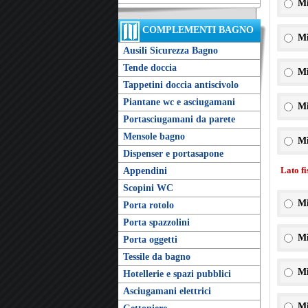
Mi
COMPLEMENTI BAGNO
Mi
Ausili Sicurezza Bagno
Tende doccia
Mi
Tappetini doccia antiscivolo
Piantane wc e asciugamani
Mi
Portasciugamani da parete
Mensole bagno
Mi
Dispenser e portasapone
Lato f
Appendini
Scopini WC
Mi
Porta rotolo
Porta spazzolini
Mi
Porta oggetti
Tessile da bagno
Mi
Hotellerie e spazi pubblici
Asciugamani elettrici
Mi