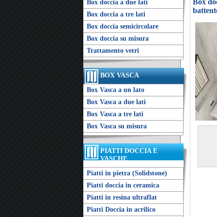
Box doc
Box doccia a due lati
battent
Box doccia a tre lati
Box doccia semicircolare
Box doccia su misura
Trattamento vetri
BOX VASCA
Box Vasca a un lato
Box Vasca a due lati
Box Vasca a tre lati
Box Vasca su misura
PIATTI DOCCIA E
VASCHE
Piatti in pietra (Solidstone)
Piatti doccia in ceramica
Piatti in resina ultraflat
Piatti Doccia in acrilico