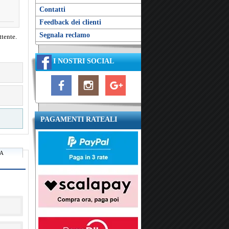
Contatti
Feedback dei clienti
Segnala reclamo
ttente.
I NOSTRI SOCIAL
PAGAMENTI RATEALI
RA