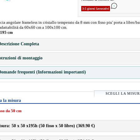
3-5 giorni lavorativi
ia angolare frameless in cristallo temperato da 8 mm con fisso piu' porta a libro/ba
adattabilità da 60x60 cm a 100x100 cm.
 195 cm
escrizione Completa
struzioni di montaggio
omande frequenti (Informazioni importanti)
SCEGLI LA MISU
a la misura
isso da 50 cm
sura: 50 x 50 x195h (50 fisso x 50 libro) (
369.90 €
)