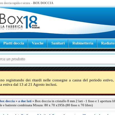
 box doccia rapida e sicura. -
BOX DOCCIA
Piatti doccia
Vasche
Sanitari
Rubinetteria
Radiato
nno registrando dei ritardi nelle consegne a causa del periodo estivo, 
sa estiva dal 13 al 21 Agosto inclusi.
Box doccia
»
a due lati
»
Box doccia in cristallo 8 mm 2 lati - 1 fisso e 1 apertura li
e e battente combinata Misura: 80 x 70 x195h (80 fisso x 70 libro)