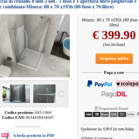
cia in cristallo 8 mm 2 lati - 1 fisso e 1 apertura libro pieghevole e
e combinata Misura: 80 x 70 x195h (80 fisso x 70 libro)
Misura: 80 x 70 x195h (80 fisso
libro)
€
399.90
(iva inclusa)
Acquista subito
Paga a rate
Codice prodotto:
645-1964
Codice EAN:
0634438434047
Spedizione da: 9,90 € (in tutta Italia)
Scheda prodotto in PDF
Affidato al corriere in: