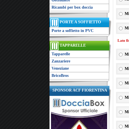
Gettoniere
Ricambi per box doccia
Mi
PORTE A SOFFIETTO
Mi
Porte a soffietto in PVC
Lato f
TAPPARELLE
Tapparelle
Mi
Zanzariere
Veneziane
Mi
BricoBros
Mi
SPONSOR ACF FIORENTINA
Mi
Mi
Mi