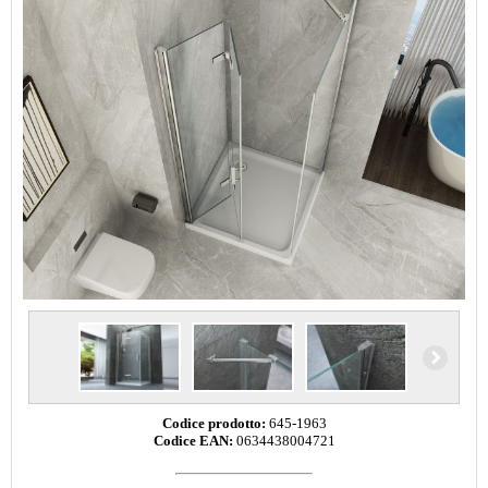
Codice prodotto:
645-1963
Codice EAN:
0634438004721