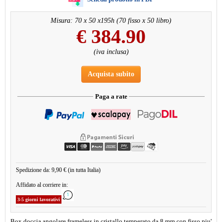
Misura: 70 x 50 x195h (70 fisso x 50 libro)
€
384.90
(iva inclusa)
Acquista subito
Paga a rate
Spedizione da: 9,90 € (in tutta Italia)
Affidato al corriere in:
3-5 giorni lavorativi
Box doccia angolare frameless in cristallo temperato da 8 mm con fisso piu'