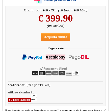
Misura: 50 x 100 x195h (50 fisso x 100 libro)
€
399.90
(iva inclusa)
Acquista subito
Paga a rate
Spedizione da: 9,90 € (in tutta Italia)
Affidato al corriere in:
3-5 giorni lavorativi
Box doccia angolare frameless in cristallo temperato da 8 mm con fisso piu'