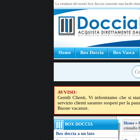
La struttura dei nostri box doccia consente una facile rimo
Home
Box Doccia
Box Vasca
AVVISO:
Gentili Clienti, Vi informiamo che si sta
servizio clienti saranno sospesi per la pau
Buone vacanze.
Home
»
BOX DOCCIA
cristallo
Box doccia a un lato