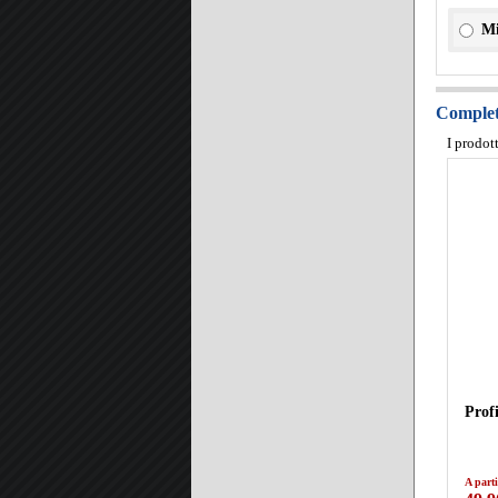
Mi
Completa
I prodot
Prof
A parti