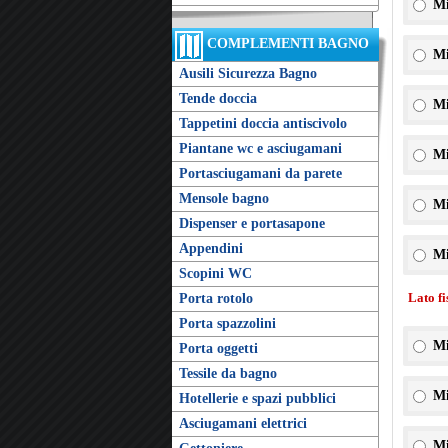
Mi
COMPLEMENTI BAGNO
Mi
Ausili Sicurezza Bagno
Tende doccia
Mi
Tappetini doccia antiscivolo
Piantane wc e asciugamani
Mi
Portasciugamani da parete
Mensole bagno
Mi
Dispenser e portasapone
Appendini
Mi
Scopini WC
Lato f
Porta rotolo
Porta spazzolini
Mi
Porta oggetti
Tessile da bagno
Mi
Hotellerie e spazi pubblici
Asciugamani elettrici
Mi