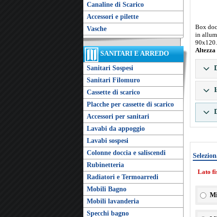
Canaline di Scarico
Accessori e pilette
Box docc
Vasche
in allum
90x120.
Altezza
SANITARI E ARREDO
Sanitari Sospesi
D
Sanitari Filomuro
I
Cassette di scarico
Placche per cassette di scarico
D
Accessori per sanitari
Lavabi da appoggio
Lavabi sospesi
Colonne doccia e saliscendi
Selezion
Rubinetteria
Lato f
Radiatori e Termoarredi
Mobili Bagno
Mi
Mobili lavanderia
Specchi bagno