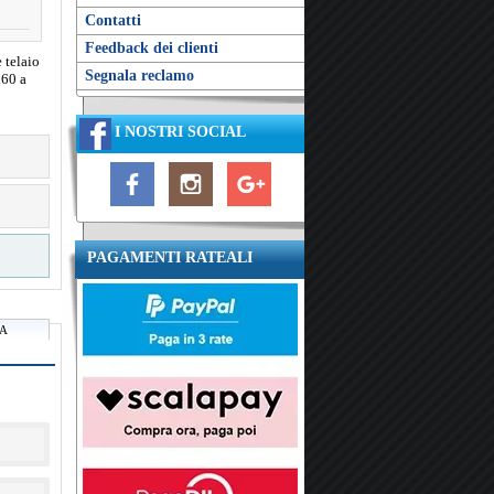
Contatti
Feedback dei clienti
 telaio
Segnala reclamo
x60 a
I NOSTRI SOCIAL
PAGAMENTI RATEALI
RA