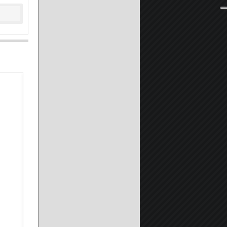
Piatto Doccia in Pietra Marmoresina SOLIDSTONE H 2,8cm -
A partire da: