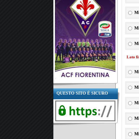
Mi
Mi
Mi
Lato f
Mi
Mi
QUESTO SITO È SICURO
Mi
Mi
Mi