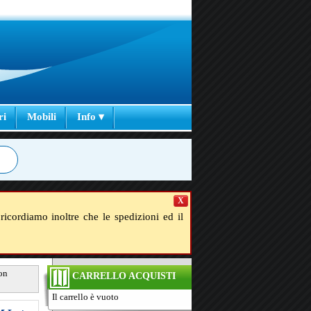
ri
Mobili
Info ▾
X
ricordiamo inoltre che le spedizioni ed il
oon
CARRELLO ACQUISTI
Il carrello è vuoto