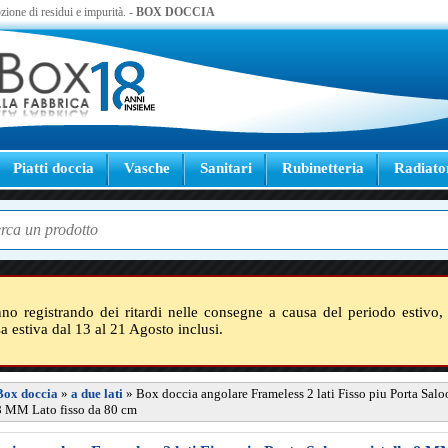
zione di residui e impurità. -
BOX DOCCIA
Piatti doccia
Vasche
Sanitari
Rubinetteria
Radiato
nno registrando dei ritardi nelle consegne a causa del periodo estivo, 
sa estiva dal 13 al 21 Agosto inclusi.
Box doccia
»
a due lati
»
Box doccia angolare Frameless 2 lati Fisso piu Porta Sal
 8 MM Lato fisso da 80 cm