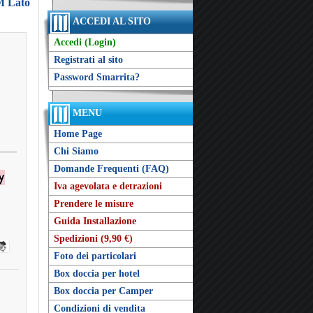
MM Lato
ACCEDI AL SITO
Accedi (Login)
Registrati al sito
Password Smarrita?
MENU
Home Page
Chi Siamo
Domande Frequenti (FAQ)
Iva agevolata e detrazioni
Prendere le misure
Guida Installazione
Spedizioni (9,90 €)
Foto dei particolari
Box doccia per hotel
Box doccia per Camper
Condizioni di vendita