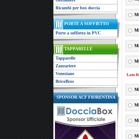
Gettoniere
Ricambi per box doccia
Mi
PORTE A SOFFIETTO
Mi
Porte a soffietto in PVC
Mi
TAPPARELLE
Tapparelle
Mi
Zanzariere
Veneziane
Lato f
BricoBros
Mi
SPONSOR ACF FIORENTINA
Mi
Mi
Mi