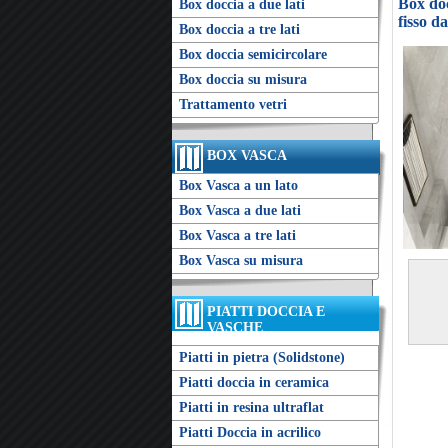
Box doc
Box doccia a due lati
fisso d
Box doccia a tre lati
Box doccia semicircolare
Box doccia su misura
Trattamento vetri
BOX VASCA
Box Vasca a un lato
Box Vasca a due lati
Box Vasca a tre lati
Box Vasca su misura
PIATTI DOCCIA E
VASCHE
Piatti in pietra (Solidstone)
Piatti doccia in ceramica
Piatti in resina ultraflat
Piatti Doccia in acrilico