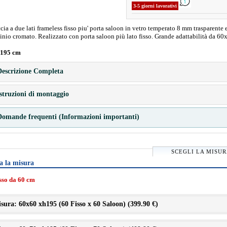
3-5 giorni lavorativi
ia a due lati frameless fisso piu' porta saloon in vetro temperato 8 mm trasparente e
inio cromato. Realizzato con porta saloon più lato fisso. Grande adattabilità da 60
 195 cm
escrizione Completa
struzioni di montaggio
omande frequenti (Informazioni importanti)
SCEGLI LA MISU
a la misura
isso da 60 cm
sura: 60x60 xh195 (60 Fisso x 60 Saloon) (
399.90 €
)