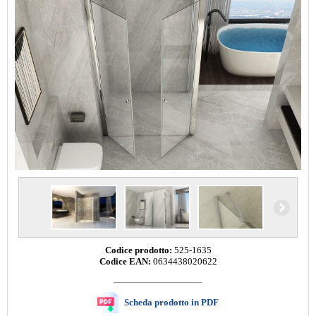
Codice prodotto:
525-1635
Codice EAN:
0634438020622
Scheda prodotto in PDF