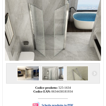
Codice prodotto:
525-1634
Codice EAN:
0634438181934
Scheda prodotto in PDF