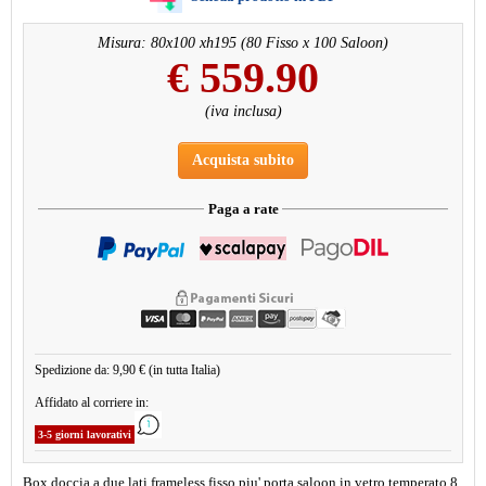
Misura: 80x100 xh195 (80 Fisso x 100 Saloon)
€
559.90
(iva inclusa)
Acquista subito
Paga a rate
Spedizione da: 9,90 € (in tutta Italia)
Affidato al corriere in:
3-5 giorni lavorativi
Box doccia a due lati frameless fisso piu' porta saloon in vetro temperato 8