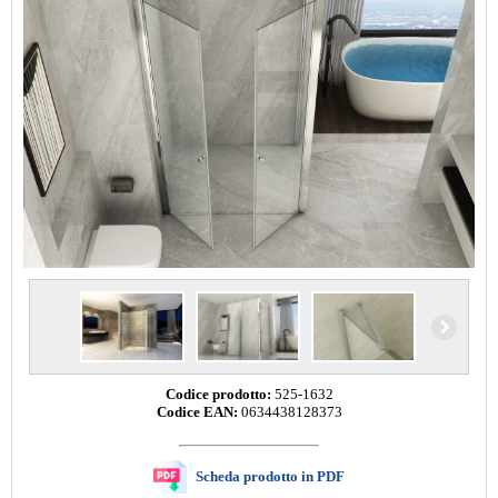
Codice prodotto:
525-1632
Codice EAN:
0634438128373
Scheda prodotto in PDF