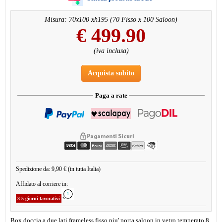
Misura: 70x100 xh195 (70 Fisso x 100 Saloon)
€
499.90
(iva inclusa)
Acquista subito
Paga a rate
Spedizione da: 9,90 € (in tutta Italia)
Affidato al corriere in:
3-5 giorni lavorativi
Box doccia a due lati frameless fisso piu' porta saloon in vetro temperato 8