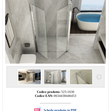
Codice prodotto:
525-1630
Codice EAN:
0634438446453
Scheda prodotto in PDF