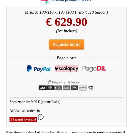
Misura: 100x110 xh195 (100 Fisso x 110 Saloon)
€
629.90
(iva inclusa)
Acquista subito
Paga a rate
Spedizione da: 9,90 € (in tutta Italia)
Affidato al corriere in:
3-5 giorni lavorativi
Box doccia a due lati frameless fisso piu' porta saloon in vetro temperato 8