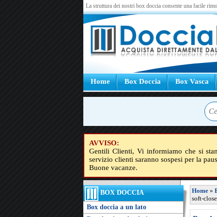
La struttura dei nostri box doccia consente una facile rimo
Home
Box Doccia
Box Vasca
AVVISO:
Gentili Clienti, Vi informiamo che si sta
servizio clienti saranno sospesi per la pau
Buone vacanze.
Home
»
BOX DOCCIA
soft-clos
Box doccia a un lato