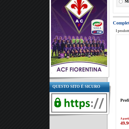
Mi
Completa
I prodot
QUESTO SITO È SICURO
Prof
A parti
49.9