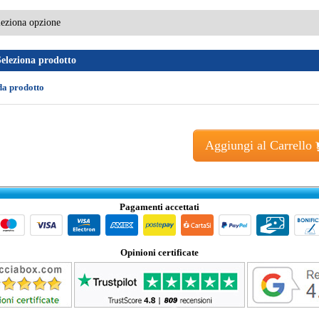
Seleziona prodotto
da prodotto
Aggiungi al Carrello
Pagamenti accettati
Opinioni certificate