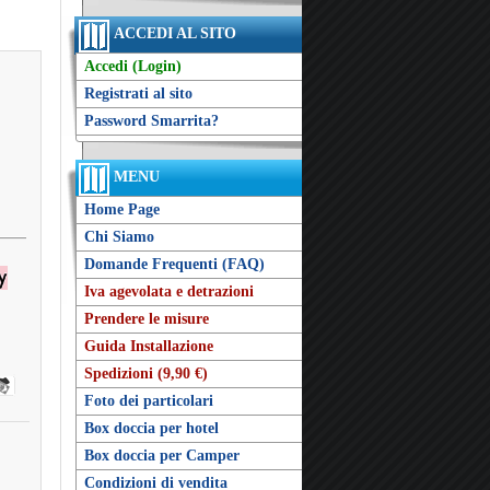
ACCEDI AL SITO
Accedi (Login)
Registrati al sito
Password Smarrita?
MENU
Home Page
Chi Siamo
Domande Frequenti (FAQ)
Iva agevolata e detrazioni
Prendere le misure
Guida Installazione
Spedizioni (9,90 €)
Foto dei particolari
Box doccia per hotel
Box doccia per Camper
Condizioni di vendita