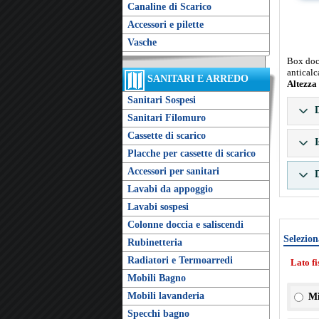
Canaline di Scarico
Accessori e pilette
Vasche
Box docc
anticalc
SANITARI E ARREDO
Altezza
Sanitari Sospesi
D
Sanitari Filomuro
Cassette di scarico
I
Placche per cassette di scarico
Accessori per sanitari
D
Lavabi da appoggio
Lavabi sospesi
Colonne doccia e saliscendi
Selezion
Rubinetteria
Radiatori e Termoarredi
Lato f
Mobili Bagno
Mobili lavanderia
Mi
Specchi bagno