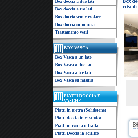
Box doc
Box doccia a due lati
crista
Box doccia a tre lati
Box doccia semicircolare
Box doccia su misura
Trattamento vetri
BOX VASCA
Box Vasca a un lato
Box Vasca a due lati
Box Vasca a tre lati
Box Vasca su misura
PIATTI DOCCIA E
VASCHE
Piatti in pietra (Solidstone)
Piatti doccia in ceramica
Piatti in resina ultraflat
Piatti Doccia in acrilico