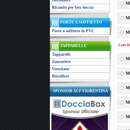
Gettoniere
Mi
Ricambi per box doccia
Mi
PORTE A SOFFIETTO
Porte a soffietto in PVC
Mi
Lato f
TAPPARELLE
Tapparelle
Mi
Zanzariere
Veneziane
Mi
BricoBros
Mi
SPONSOR ACF FIORENTINA
Mi
Mi