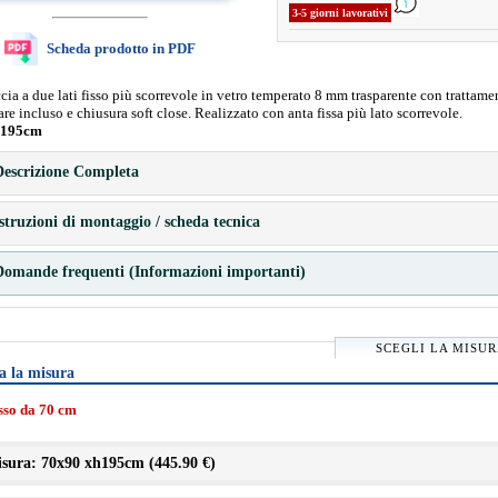
3-5 giorni lavorativi
Scheda prodotto in PDF
ia a due lati fisso più scorrevole in vetro temperato 8 mm trasparente con trattame
are incluso e chiusura soft close. Realizzato con anta fissa più lato scorrevole.
 195cm
escrizione Completa
struzioni di montaggio / scheda tecnica
omande frequenti (Informazioni importanti)
SCEGLI LA MISU
a la misura
isso da 70 cm
sura: 70x90 xh195cm (
445.90 €
)