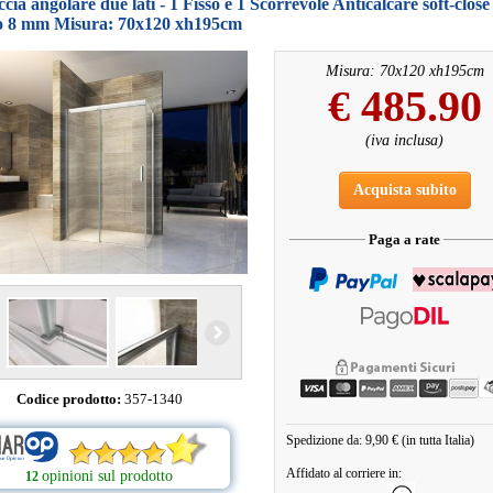
cia angolare due lati - 1 Fisso e 1 Scorrevole Anticalcare soft-close
llo 8 mm Misura: 70x120 xh195cm
Misura: 70x120 xh195cm
€
485.90
(iva inclusa)
Acquista subito
Paga a rate
Codice prodotto:
357-1340
Spedizione da: 9,90 € (in tutta Italia)
Affidato al corriere in:
opinioni sul prodotto
12