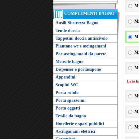
Mi
COMPLEMENTI BAGNO
Mi
Ausili Sicurezza Bagno
Tende doccia
Mi
Tappetini doccia antiscivolo
Piantane wc e asciugamani
Mi
Portasciugamani da parete
Mensole bagno
Mi
Dispenser e portasapone
Appendini
Lato f
Scopini WC
Porta rotolo
Mi
Porta spazzolini
Porta oggetti
Mi
Tessile da bagno
Hotellerie e spazi pubblici
Mi
Asciugamani elettrici