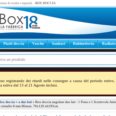
zione di residui e impurità. -
BOX DOCCIA
Piatti doccia
Vasche
Sanitari
Rubinetteria
Radiato
nno registrando dei ritardi nelle consegne a causa del periodo estivo, 
sa estiva dal 13 al 21 Agosto inclusi.
Box doccia
»
a due lati
»
Box doccia angolare due lati - 1 Fisso e 1 Scorrevole Anti
e cristallo 8 mm Misura: 70x120 xh195cm