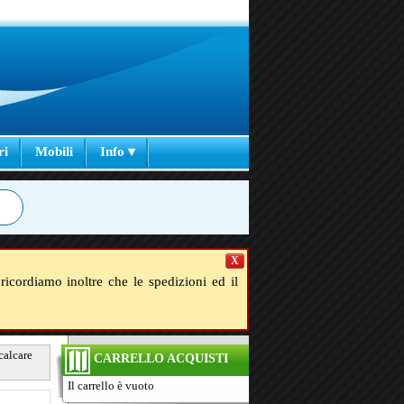
ri
Mobili
Info ▾
X
ricordiamo inoltre che le spedizioni ed il
calcare
CARRELLO ACQUISTI
Il carrello è vuoto