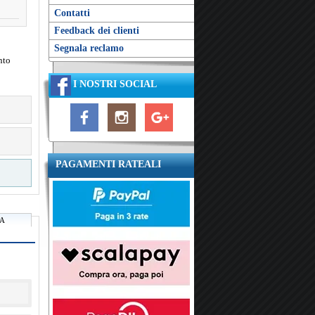
Contatti
Feedback dei clienti
Segnala reclamo
nto
I NOSTRI SOCIAL
PAGAMENTI RATEALI
RA