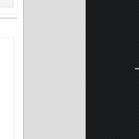
Piatto Doccia in Pietra Marmoresina SOLIDSTONE H 2,8cm -
A partire da:
149.90 €