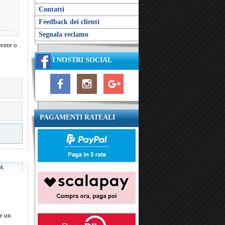
Contatti
Feedback dei clienti
Segnala reclamo
rente o
I NOSTRI SOCIAL
PAGAMENTI RATEALI
RA
re un