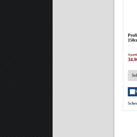
Prof
150
A parti
34.9
Sche