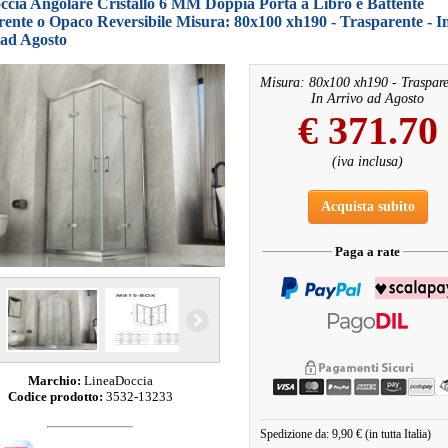
ccia Angolare Cristallo 6 MM Doppia Porta a Libro e Battente
ente o Opaco Reversibile Misura: 80x100 xh190 - Trasparente - I
 ad Agosto
Misura: 80x100 xh190 - Traspare
In Arrivo ad Agosto
€
371.70
(iva inclusa)
Acquista subito
Paga a rate
Marchio:
LineaDoccia
Codice prodotto:
3532-13233
Spedizione da: 9,90 € (in tutta Italia)