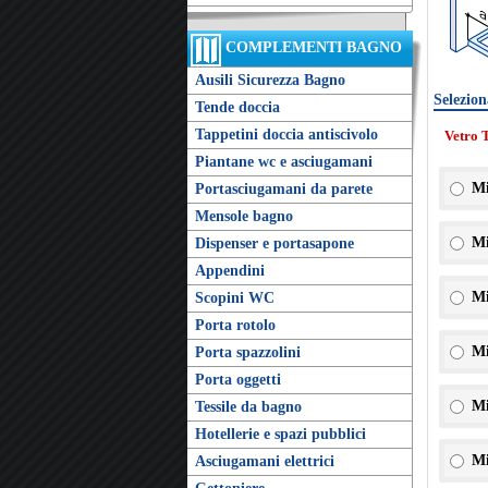
COMPLEMENTI BAGNO
Ausili Sicurezza Bagno
Selezion
Tende doccia
Tappetini doccia antiscivolo
Vetro 
Piantane wc e asciugamani
Mi
Portasciugamani da parete
Mensole bagno
Mi
Dispenser e portasapone
Appendini
Mi
Scopini WC
Porta rotolo
Mi
Porta spazzolini
Porta oggetti
Mi
Tessile da bagno
Hotellerie e spazi pubblici
Mi
Asciugamani elettrici