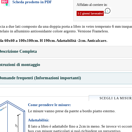
Scheda prodotto in PDF
Affidato al corriere in:
1-2 giorni lavorativi
ia a due lati composto da una doppia porta a libro in vetro temperato 6 mm traspa
telaio in alluminio antiossidante colore argento. Versione Frameless.
da 60x60 a 100x100cm. H 190cm. Adattabilità -2cm. Anticalcare.
escrizione Completa
struzioni di montaggio
omande frequenti (Informazioni importanti)
SCEGLI LA MISU
Come prendere le misure:
Le misure vanno prese da parete a bordo piatto esterno.
Adattabilità:
Il lato a libro è adattabile fino a 2cm in meno. Se invece vi occor
box con misure particolari si può richiedere un preventivo