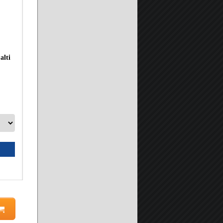
alti
Piatto Doccia in Pietra Marmoresina SOLIDSTONE H 2,8cm -
A partire da:
149.90 €
Seleziona prodotto
Scheda prodotto