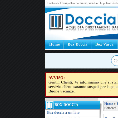
I materiali Idrorepellenti utilizzati, rendono la pulizia del
Home
Box Doccia
Box Vasca
AVVISO:
Gentili Clienti, Vi informiamo che si sta
servizio clienti saranno sospesi per la pau
Buone vacanze.
Home
»
BOX DOCCIA
Battente 
Box doccia a un lato