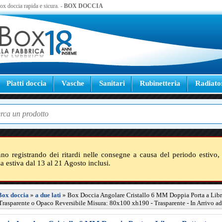
 box doccia rapida e sicura. -
BOX DOCCIA
Piatti doccia
Vasche
Sanitari
Rubinetteria
Radiato
nno registrando dei ritardi nelle consegne a causa del periodo estivo, 
sa estiva dal 13 al 21 Agosto inclusi.
Box doccia
»
a due lati
»
Box Doccia Angolare Cristallo 6 MM Doppia Porta a Libr
Trasparente o Opaco Reversibile Misura: 80x100 xh190 - Trasparente - In Arrivo a