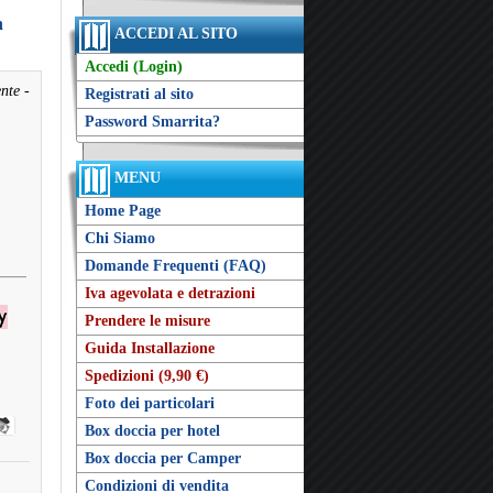
n
ACCEDI AL SITO
Accedi (Login)
nte -
Registrati al sito
Password Smarrita?
MENU
Home Page
Chi Siamo
Domande Frequenti (FAQ)
Iva agevolata e detrazioni
Prendere le misure
Guida Installazione
Spedizioni (9,90 €)
Foto dei particolari
Box doccia per hotel
Box doccia per Camper
Condizioni di vendita