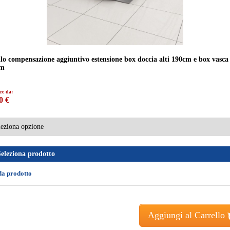
ilo compensazione aggiuntivo estensione box doccia alti 190cm e box vasca 
cm
re da:
0 €
Seleziona prodotto
da prodotto
Aggiungi al Carrello