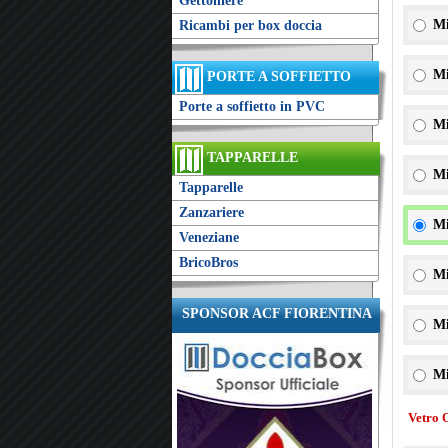
Gettoniere
Mi
Ricambi per box doccia
Mi
PORTE A SOFFIETTO
Porte a soffietto in PVC
Mi
TAPPARELLE
Mi
Tapparelle
Zanzariere
Mi
Veneziane
BricoBros
Mi
SPONSOR ACF FIORENTINA
Mi
Mi
Vetro 