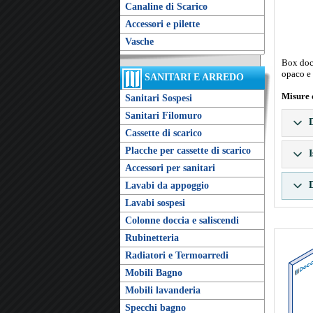
Canaline di Scarico
Accessori e pilette
Vasche
Box docc
opaco e 
SANITARI E ARREDO
Misure 
Sanitari Sospesi
Sanitari Filomuro
D
Cassette di scarico
Placche per cassette di scarico
I
Accessori per sanitari
D
Lavabi da appoggio
Lavabi sospesi
Colonne doccia e saliscendi
Rubinetteria
Radiatori e Termoarredi
Mobili Bagno
Mobili lavanderia
Specchi bagno