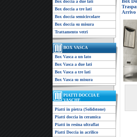
Box Do
Box doccia a due lati
Traspar
Box doccia a tre lati
Arrivo
Box doccia semicircolare
Box doccia su misura
Trattamento vetri
BOX VASCA
Box Vasca a un lato
Box Vasca a due lati
Box Vasca a tre lati
Box Vasca su misura
PIATTI DOCCIA E
VASCHE
Piatti in pietra (Solidstone)
Piatti doccia in ceramica
Piatti in resina ultraflat
Piatti Doccia in acrilico