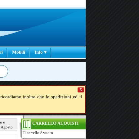
ri
Mobili
Info ▾
X
ricordiamo inoltre che le spedizioni ed il
o e
CARRELLO ACQUISTI
d Agosto
Il carrello è vuoto