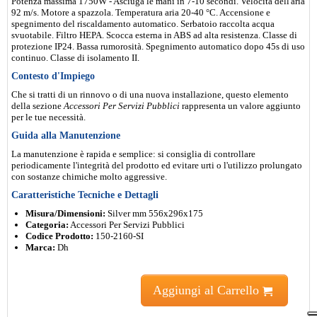
Potenza massima 1750W - Asciuga le mani in 7-10 secondi. Velocita dell'aria
92 m/s. Motore a spazzola. Temperatura aria 20-40 °C. Accensione e
spegnimento del riscaldamento automatico. Serbatoio raccolta acqua
svuotabile. Filtro HEPA. Scocca esterna in ABS ad alta resistenza. Classe di
protezione IP24. Bassa rumorosità. Spegnimento automatico dopo 45s di uso
continuo. Classe di isolamento II.
Contesto d'Impiego
Che si tratti di un rinnovo o di una nuova installazione, questo elemento
della sezione
Accessori Per Servizi Pubblici
rappresenta un valore aggiunto
per le tue necessità.
Guida alla Manutenzione
La manutenzione è rapida e semplice: si consiglia di controllare
periodicamente l'integrità del prodotto ed evitare urti o l'utilizzo prolungato
con sostanze chimiche molto aggressive.
Caratteristiche Tecniche e Dettagli
Misura/Dimensioni:
Silver mm 556x296x175
Categoria:
Accessori Per Servizi Pubblici
Codice Prodotto:
150-2160-SI
Marca:
Dh
Aggiungi al Carrello